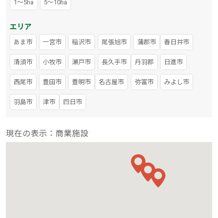
1～5ha
5～10ha
エリア
あま市
一宮市
稲沢市
尾張旭市
蒲郡市
春日井市
清須市
小牧市
瀬戸市
長久手市
丹羽郡
日進市
西尾市
豊田市
豊明市
名古屋市
弥富市
みよし市
羽島市
津市
四日市
現在の表示：商業施設