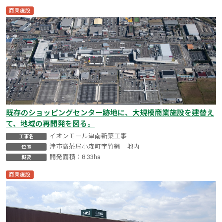
商業施設
既存のショッピングセンター跡地に、大規模商業施設を建替え
て、地域の再開発を図る。
イオンモール津南新築工事
工事名
津市高茶屋小森町字竹縄 地内
位置
開発面積：8.33ha
概要
商業施設