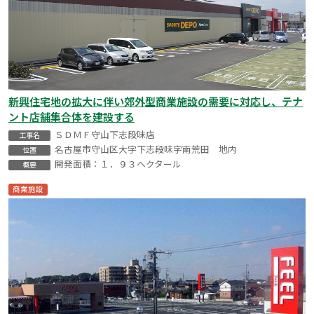
新興住宅地の拡大に伴い郊外型商業施設の需要に対応し、テナ
ント店舗集合体を建設する
ＳＤＭＦ守山下志段味店
工事名
名古屋市守山区大字下志段味字南荒田 地内
位置
開発面積：１．９３ヘクタール
概要
商業施設