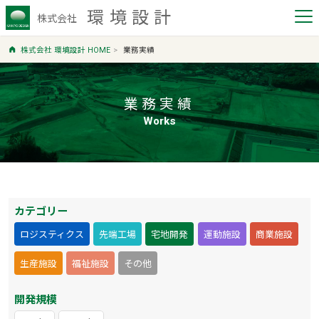
環境設計
株式会社
株式会社 環境設計 HOME
業務実績
業務実績
Works
カテゴリー
ロジスティクス
先端工場
宅地開発
運動施設
商業施設
生産施設
福祉施設
その他
開発規模