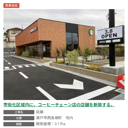
商業施設
市街化区域内に、コーヒーチェーン店の店舗を新築する。
店舗
工事名
瀬戸市西長根町 地内
位置
開発面積：0.17ha
概要