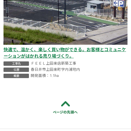
快適で、温かく、楽しく買い物ができる。お客様とコミュニケ
ーションがはかれる売り場づくり。
ＦＥＥＬ上田楽店新築工事
工事名
春日井市上田楽町字内浦地内
位置
開発面積：1.1ha
概要