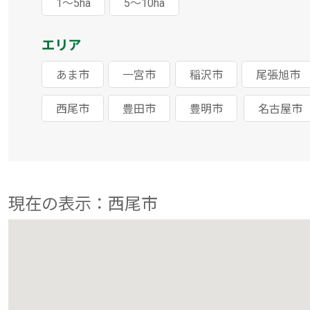
1～5ha
5～10ha
エリア
あま市
一宮市
稲沢市
尾張旭市
西尾市
豊田市
豊明市
名古屋市
現在の表示：西尾市