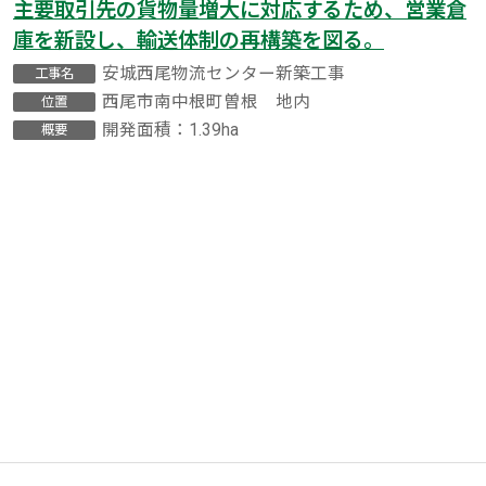
主要取引先の貨物量増大に対応するため、営業倉
庫を新設し、輸送体制の再構築を図る。
安城西尾物流センター新築工事
工事名
西尾市南中根町曽根 地内
位置
開発面積：1.39ha
概要